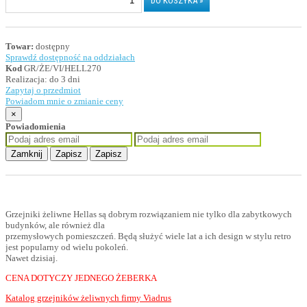
Towar:
dostępny
Sprawdź dostępność na oddziałach
Kod
GR/ŻE/VI/HELL270
Realizacja:
do 3 dni
Zapytaj o przedmiot
Powiadom mnie o zmianie ceny
×
Powiadomienia
Zamknij
Zapisz
Zapisz
Grzejniki żeliwne Hellas są dobrym rozwiązaniem nie tylko dla zabytkowych
budynków, ale również dla
przemysłowych pomieszczeń. Będą służyć wiele lat a ich design w stylu retro
jest popularny od wielu pokoleń.
Nawet dzisiaj.
CENA DOTYCZY JEDNEGO ŻEBERKA
Katalog grzejników żeliwnych firmy Viadrus