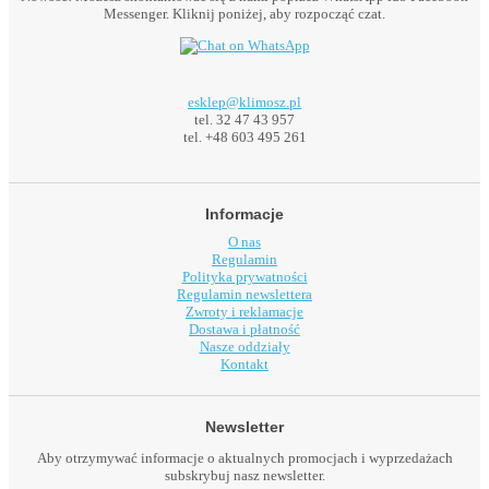
Messenger. Kliknij poniżej, aby rozpocząć czat.
esklep@klimosz.pl
tel. 32 47 43 957
tel. +48 603 495 261
Informacje
O nas
Regulamin
Polityka prywatności
Regulamin newslettera
Zwroty i reklamacje
Dostawa i płatność
Nasze oddziały
Kontakt
Newsletter
Aby otrzymywać informacje o aktualnych promocjach i wyprzedażach
subskrybuj nasz newsletter.