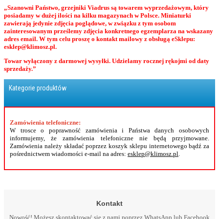
„Szanowni Państwo, grzejniki Viadrus są towarem wyprzedażowym, który
posiadamy w dużej ilości na kilku magazynach w Polsce. Miniaturki
zawierają jedynie zdjęcia poglądowe, w związku z tym osobom
zainteresowanym prześlemy zdjęcia konkretnego egzemplarza na wskazany
adres email. W tym celu proszę o kontakt mailowy z obsługą eSklepu:
esklep@klimosz.pl.
Towar wyłączony z darmowej wysyłki. Udzielamy rocznej rękojmi od daty
sprzedaży.”
Kategorie produktów
Zamówienia telefoniczne:
W trosce o poprawność zamówienia i Państwa danych osobowych
informujemy, że zamówienia telefoniczne nie będą przyjmowane.
Zamówienia należy składać poprzez koszyk sklepu internetowego bądź za
pośrednictwem wiadomości e-mail na adres:
esklep@klimosz.pl
.
Kontakt
Nowość! Możesz skontaktować się z nami poprzez WhatsApp lub Facebook