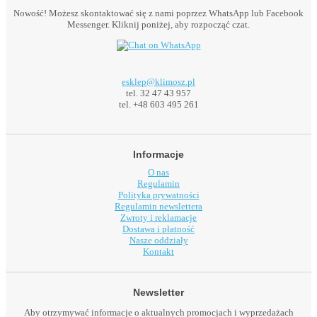
Nowość! Możesz skontaktować się z nami poprzez WhatsApp lub Facebook
Messenger. Kliknij poniżej, aby rozpocząć czat.
esklep@klimosz.pl
tel. 32 47 43 957
tel. +48 603 495 261
Informacje
O nas
Regulamin
Polityka prywatności
Regulamin newslettera
Zwroty i reklamacje
Dostawa i płatność
Nasze oddziały
Kontakt
Newsletter
Aby otrzymywać informacje o aktualnych promocjach i wyprzedażach