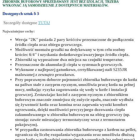
ZBIORNIK BUFOROWY SPRZEDAWANY JEST BEZ IZOLACJI. TRZEBA
WYKONAĆ JĄ SAMODZIELNIE Z DOSTĘPNYCH MATERIAŁÓW.
Dostępnych sztuk
5
3
Szczegóły dostępne
TUTAJ
Najważniejsze cechy:
Wersja "2K" posiada 2 pary króćców przeznaczone do podłączenia
źródła ciepła oraz obiegu grzewczego.
Możliwość montażu grzałki na dedykowany w tym celu osobny
króciec 6/4" i uzyskania dodatkowego/awaryjnego źródła ciepła.
Zbiorniki są wyposażone dwa miejsca na czujniki temperatur.
Przeznaczone do akumulacji ciepła w systemach grzewczych.
Wykonane z najlepszej gatunkowo, certyfikowanej stali S235JR
malowanej z zewnątrz proszkowo.
Przy poprawnym doborze pojemności zbiornika buforowego do kotła
na paliwo stałe z zasypem ręcznym, umożliwia pracę kotła na pełnej
mocy, unikając ryzyka zagotowania się wody w kotle i instalacji
grzewczej. Zestawiajac kocioł z zasypem ręcznym z zbiornikiem
buforowym znacznie zmniejsza się zużycie opału, znacznie wydłuża
się żywotność kotła oraz komina oraz zapewnia wysoki komfort
ogrzewania, dzięki możliwości precyzyjnego dozowania ciepła
zakumulowanego w zbiorniku buforowym na obieg grzewczy (np.
stosując zawór mieszający termostatyczny wraz z termostatem
pokojowym).
W przypadku zastosowania zbiornika buforowego z kotłem na pellet,
ogranicza się liczbę rozpalania/wygaszania oraz umożliwia dłuższą
pracę kotła w najbardziej optymalnych warunkach (na pełnej mocy),