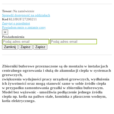
Towar:
Na zamówienie
Sprawdź dostępność na oddziałach
Kod
KLI/BUF/27200211
Zapytaj o przedmiot
Powiadom mnie o zmianie ceny
×
Powiadomienia
Zamknij
Zapisz
Zapisz
Zbiorniki buforowe przeznaczone są do montażu w instalacjach
centralnego ogrzewania i służą do akumulacji ciepła w systemach
grzewczych,
zwiększenia wydajności pracy urządzeń grzewczych, wydłużenia
ich żywotności oraz mogą stanowić same w sobie źródło ciepła
w przypadku zamontowania grzałki w zbiorniku buforowym.
Model bez wężownic - umożliwia podłączenie jednego źródła
ciepła np. kotła na paliwo stałe, kominka z płaszczem wodnym,
kotła elektrycznego.