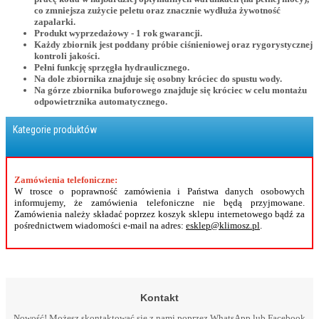
co zmniejsza zużycie peletu oraz znacznie wydłuża żywotność
zapalarki.
Produkt wyprzedażowy - 1 rok gwarancji.
Każdy zbiornik jest poddany próbie ciśnieniowej oraz rygorystycznej
kontroli jakości.
Pełni funkcję sprzęgła hydraulicznego.
Na dole zbiornika znajduje się osobny króciec do spustu wody.
Na górze zbiornika buforowego znajduje się króciec w celu montażu
odpowietrznika automatycznego.
Kategorie produktów
Zamówienia telefoniczne:
W trosce o poprawność zamówienia i Państwa danych osobowych
informujemy, że zamówienia telefoniczne nie będą przyjmowane.
Zamówienia należy składać poprzez koszyk sklepu internetowego bądź za
pośrednictwem wiadomości e-mail na adres:
esklep@klimosz.pl
.
Kontakt
Nowość! Możesz skontaktować się z nami poprzez WhatsApp lub Facebook