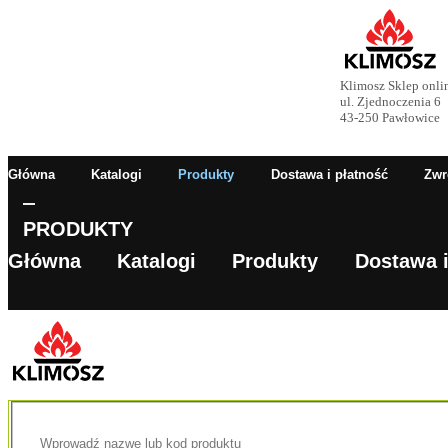
Klimosz Sklep onli
ul. Zjednoczenia 6
43-250 Pawłowice
Główna
Katalogi
Produkty
Dostawa i płatność
Zwr
PRODUKTY
Główna
Katalogi
Produkty
Dostawa i