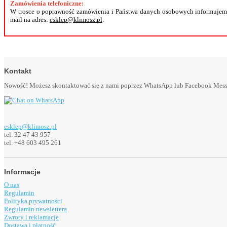
Zamówienia telefoniczne:
W trosce o poprawność zamówienia i Państwa danych osobowych informujemy
mail na adres:
esklep@klimosz.pl
.
Kontakt
Nowość! Możesz skontaktować się z nami poprzez WhatsApp lub Facebook Messeng
esklep@klimosz.pl
tel. 32 47 43 957
tel. +48 603 495 261
Informacje
O nas
Regulamin
Polityka prywatności
Regulamin newslettera
Zwroty i reklamacje
Dostawa i płatność