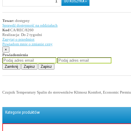
Towar:
dostępny
Sprawdź dostępność na oddziałach
Kod
CA/REC/8260
Realizacja:
Do 2 tygodni
Zapytaj o przedmiot
Powiadom mnie o zmianie ceny
×
Powiadomienia
Zamknij
Zapisz
Zapisz
Czujnik Temperatury Spalin do sterowników Klimosz Komfort, Economic Premi
Kategorie produktów