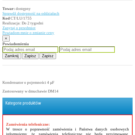
Towar:
dostępny
Sprawdź dostępność na oddziałach
Kod
CT/LU/1755
Realizacja:
Do 2 tygodni
Zapytaj o przedmiot
Powiadom mnie o zmianie ceny
×
Powiadomienia
Zamknij
Zapisz
Zapisz
Kondensator o pojemności 4 µF
Zastosowany w dmuchawie DM14
Kategorie produktów
Zamówienia telefoniczne:
W trosce o poprawność zamówienia i Państwa danych osobowych
informujemy, że zamówienia telefoniczne nie będą przyjmowane.