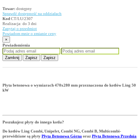
Towar:
dostępny
Sprawdź dostępność na oddziałach
Kod
CT/LU/2307
Realizacja:
do 3 dni
Zapytaj o przedmiot
Powiadom mnie o zmianie ceny
×
Powiadomienia
Zamknij
Zapisz
Zapisz
Płyta betonowa o wymiarach 470x280 mm przeznaczona do kotłów Ling 50
kW
Poszukujesz płyty do innego kotła?
Do kotłów Ling Combi, Unipelet, Combi NG, Combi B, Multicombi-
przewidziane są płyty
Płyta Betonowa Górna
oraz
Płyta Betonowa Przednia