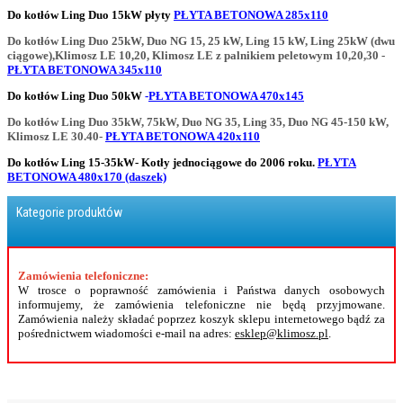
Do kotłów Ling Duo 15kW płyty
PŁYTA BETONOWA 285x110
Do kotłów Ling Duo 25kW, Duo NG 15, 25 kW, Ling 15 kW, Ling 25kW (dwu
ciągowe),Klimosz LE 10,20, Klimosz LE z palnikiem peletowym 10,20,30 -
PŁYTA BETONOWA 345x110
Do kotłów Ling Duo 50kW
-
PŁYTA BETONOWA 470x145
Do kotłów Ling Duo 35kW, 75kW, Duo NG 35, Ling 35, Duo NG 45-150 kW,
Klimosz LE 30.40-
PŁYTA BETONOWA 420x110
Do kotłów Ling 15-35kW- Kotły jednociągowe do 2006 roku.
PŁYTA
BETONOWA 480x170 (daszek)
Kategorie produktów
Zamówienia telefoniczne:
W trosce o poprawność zamówienia i Państwa danych osobowych
informujemy, że zamówienia telefoniczne nie będą przyjmowane.
Zamówienia należy składać poprzez koszyk sklepu internetowego bądź za
pośrednictwem wiadomości e-mail na adres:
esklep@klimosz.pl
.