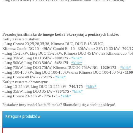
Poszukujesz ślimaka do innego kotła? Skorzystaj z poniższych linków.
Kotły z rusztem stałym:
- Ling Combi 23,25,28,35,38, Klimosz DUO, DUO B 15-35 NG,
Klimosz Combi NG 15 - 49kW. Combi B - 15 - 35kW oraz ZPA 15-35 kW.-
700/1
- Ling 15-25kW, Ling DUO 15-25kW, Klimosz DUO 45 kW oraz Klimosz duo 4
- Ling 35kW, Ling DUO 35kW -
800/175
-
*klik*
- Ling 50kW, Ling DUO 50kW -
845/175
-
*klik*
- Ling 75kW, Ling DUO 75kW, Klimosz DUO 50-75kW NG -
1020/175 -
*klik*
- Ling 100-150 kW, ling DUO 100-150kW oraz Klimosz DUO 100-150 NG -
1160
- Ling Combi 49 kW -
775/175 -
*klik*
Kotły z rusztem obrotowym:
- Ling 15-25 kW, Ling DUO 15-255 kW
- 740/175 -
*klik*
- Ling 35kW, Ling DUO 35 kW -
780/175
-
*klik*
- Ling Combi 23-35 kW -
775/175 -
*klik*
Posiadasz inny model kotła/ślimaka? Skontaktuj się z obsługą sklepu!
Kategorie produktów