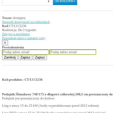
Towar:
dostępny
Sprawdź dostępność na oddziałach
Kod
CT/LU/2236
Realizacja:
Do 2 tygodni
Zapytaj o przedmiot
Powiadom mnie o zmianie ceny
×
Powiadomienia
Zamknij
Zapisz
Zapisz
Kod produktu : CT/LU/2236
Podajnik Ślimakowy 740/175 o długości całkowitej 108,5 cm przeznaczony d
Podajnik jest przeznaczony do kotłow:
Ling o mocy 15 do 25 kW ( kotły wyprodukowane przed 2012 rokiem)
Ling DUO o mocy 15 do 25 kW (kotły wyprodukowane przed 2012 rokiem)