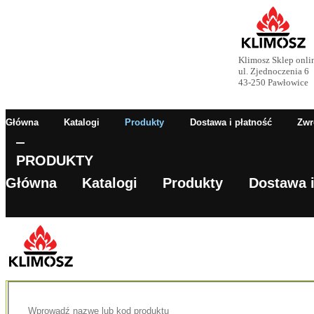
Klimosz Sklep onli
ul. Zjednoczenia 6
43-250 Pawłowice
Główna
Katalogi
Produkty
Dostawa i płatność
Zwr
PRODUKTY
Główna
Katalogi
Produkty
Dostawa i