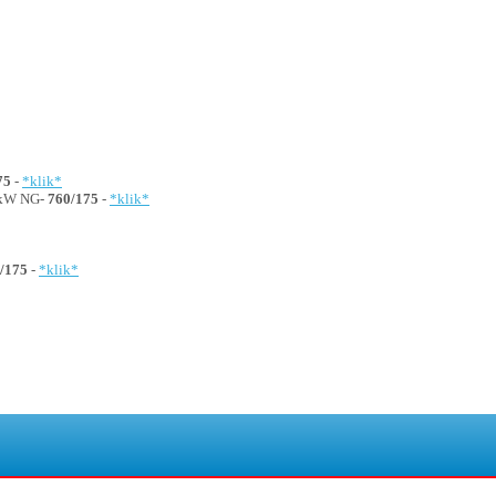
75
-
*klik*
5kW NG-
760/175
-
*klik*
/175
-
*klik*