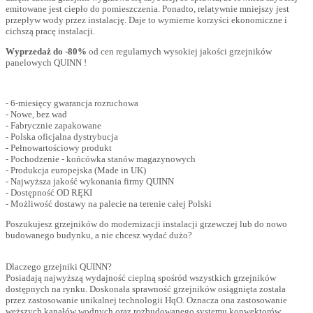
emitowane jest ciepło do pomieszczenia. Ponadto, relatywnie mniejszy jest
przepływ wody przez instalację. Daje to wymierne korzyści ekonomiczne i
cichszą pracę instalacji.
Wyprzedaż do -80%
od cen regularnych wysokiej jakości grzejników
panelowych QUINN !
- 6-miesięcy gwarancja rozruchowa
- Nowe, bez wad
- Fabrycznie zapakowane
- Polska oficjalna dystrybucja
- Pełnowartościowy produkt
- Pochodzenie - końcówka stanów magazynowych
- Produkcja europejska (Made in UK)
- Najwyższa jakość wykonania firmy QUINN
- Dostępność OD RĘKI
- Możliwość dostawy na palecie na terenie całej Polski
Poszukujesz grzejników do modernizacji instalacji grzewczej lub do nowo
budowanego budynku, a nie chcesz wydać dużo?
Dlaczego grzejniki QUINN?
Posiadają najwyższą wydajność cieplną spośród wszystkich grzejników
dostępnych na rynku. Doskonała sprawność grzejników osiągnięta została
przez zastosowanie unikalnej technologii HqO. Oznacza ona zastosowanie
węższych kanałów wodnych oraz rozbudowanego systemu konwektorów.