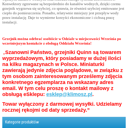
Konwektory zgrzewane są bezpośrednio do kanałów wodnych, dzięki czemu
grzejnik wygrzewa się szybciej, co sprawia, że również szybciej emitowane jest
ciepło do pomieszczenia. Ponadto, relatywnie mniejszy jest przepływ wody
przez instalację. Daje to wymierne korzyści ekonomiczne i cichszą pracę
instalacji.
Grzejnik można odebrać osobiście w Odziale w miejscowości Września po
wcześniejszym kontakcie z obsługą Oddziału Września!
Szanowni Państwo, grzejniki Quinn są towarem
„
wyprzedażowym, który posiadamy w dużej ilości
na kilku magazynach w Polsce. Miniaturki
zawierają jedynie zdjęcia poglądowe, w związku z
tym osobom zainteresowanym prześlemy zdjęcia
konkretnego egzemplarza na wskazany adres
email. W tym celu proszę o kontakt mailowy z
obsługą eSklepu:
esklep@klimosz.pl
.
Towar wyłączony z darmowej wysyłki. Udzielamy
rocznej rękojmi od daty sprzedaży.”
Kategorie produktów