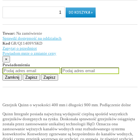
Towar:
Na zamówienie
Sprawdź dostępność na oddziałach
Kod
GR/Q11409VSKD
Zapytaj o przedmiot
Powiadom mnie o zmianie ceny
×
Powiadomienia
Zamknij
Zapisz
Zapisz
Grzejnik Quinn o wysokości 400 mm i długości 900 mm. Podłączenie dolne
Quinn Integrale posiada najwyższą wydajność cieplną spośród wszystkich
grzejników dostępnych na rynku. Doskonała sprawność grzejników osiągnięta
została przez zastosowanie unikalnej technologii HqO. Oznacza ona
zastosowanie węższych kanałów wodnych oraz rozbudowanego systemu
konwektorów. Konwektory zgrzewane są bezpośrednio do kanałów wodnych,
dzięki czemu grzejnik wygrzewa się szybciej, co sprawia, że również szybciej