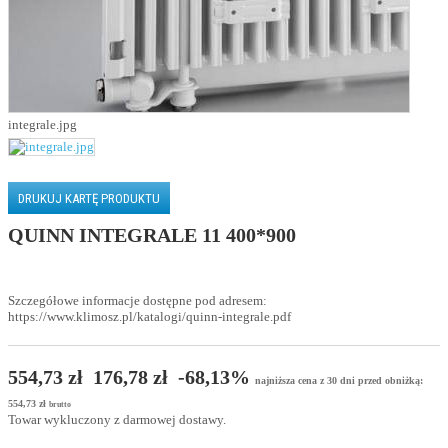
integrale.jpg
DRUKUJ KARTĘ PRODUKTU
QUINN INTEGRALE 11 400*900
Szczegółowe informacje dostępne pod adresem:
https://www.klimosz.pl/katalogi/quinn-integrale.pdf
554,73 zł
176,78 zł
-68,13%
najniższa cena z 30 dni przed obniżką:
554,73 zł
brutto
Towar wykluczony z darmowej dostawy.