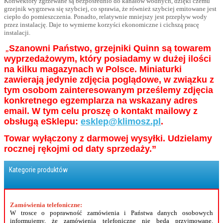
Konwektory zgrzewane są bezpośrednio do kanałów wodnych, dzięki czemu
grzejnik wygrzewa się szybciej, co sprawia, że również szybciej emitowane jest
ciepło do pomieszczenia. Ponadto, relatywnie mniejszy jest przepływ wody
przez instalację. Daje to wymierne korzyści ekonomiczne i cichszą pracę
instalacji.
Szanowni Państwo, grzejniki Quinn są towarem
„
wyprzedażowym, który posiadamy w dużej ilości
na kilku magazynach w Polsce. Miniaturki
zawierają jedynie zdjęcia poglądowe, w związku z
tym osobom zainteresowanym prześlemy zdjęcia
konkretnego egzemplarza na wskazany adres
email. W tym celu proszę o kontakt mailowy z
obsługą eSklepu:
esklep@klimosz.pl
.
Towar wyłączony z darmowej wysyłki. Udzielamy
rocznej rękojmi od daty sprzedaży.”
Kategorie produktów
Zamówienia telefoniczne:
W trosce o poprawność zamówienia i Państwa danych osobowych
informujemy, że zamówienia telefoniczne nie będą przyjmowane.