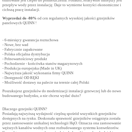
emitowane jest ciepło do pomieszczenia. Ponadto, relatywnie mniejszy jest
przepływ wody przez instalację. Daje to wymierne korzyści ekonomiczne i
cichszą pracę instalacji.
Wyprzedaż do -80%
od cen regularnych wysokiej jakości grzejników
panelowych QUINN !
- 6-miesięcy gwarancja rozruchowa
- Nowe, bez wad
- Fabrycznie zapakowane
- Polska oficjalna dystrybucja
- Pełnowartościowy produkt
- Pochodzenie - końcówka stanów magazynowych
- Produkcja europejska (Made in UK)
- Najwyższa jakość wykonania firmy QUINN
- Dostępność OD RĘKI
- Możliwość dostawy na palecie na terenie całej Polski
Poszukujesz grzejników do modernizacji instalacji grzewczej lub do nowo
budowanego budynku, a nie chcesz wydać dużo?
Dlaczego grzejniki QUINN?
Posiadają najwyższą wydajność cieplną spośród wszystkich grzejników
dostępnych na rynku. Doskonała sprawność grzejników osiągnięta została
przez zastosowanie unikalnej technologii HqO. Oznacza ona zastosowanie
węższych kanałów wodnych oraz rozbudowanego systemu konwektorów.