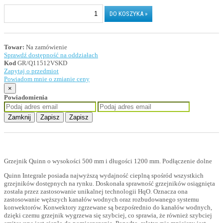
Towar:
Na zamówienie
Sprawdź dostępność na oddziałach
Kod
GR/Q11512VSKD
Zapytaj o przedmiot
Powiadom mnie o zmianie ceny
×
Powiadomienia
Zamknij
Zapisz
Zapisz
Grzejnik Quinn o wysokości 500 mm i długości 1200 mm. Podłączenie dolne
Quinn Integrale posiada najwyższą wydajność cieplną spośród wszystkich
grzejników dostępnych na rynku. Doskonała sprawność grzejników osiągnięta
została przez zastosowanie unikalnej technologii HqO. Oznacza ona
zastosowanie węższych kanałów wodnych oraz rozbudowanego systemu
konwektorów. Konwektory zgrzewane są bezpośrednio do kanałów wodnych,
dzięki czemu grzejnik wygrzewa się szybciej, co sprawia, że również szybciej