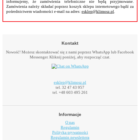
informujemy, że zamówienia telefoniczne nie będą przyjmowane.
Zamówienia należy składać poprzez koszyk sklepu internetowego bądź za
pośrednictwem wiadomości e-mail na adres:
esklep@klimosz.pl
.
Kontakt
Nowość! Możesz skontaktować się z nami poprzez WhatsApp lub Facebook
Messenger. Kliknij poniżej, aby rozpocząć czat.
esklep@klimosz.pl
tel. 32 47 43 957
tel. +48 603 495 261
Informacje
O nas
Regulamin
Polityka prywatności
Regulamin newslettera