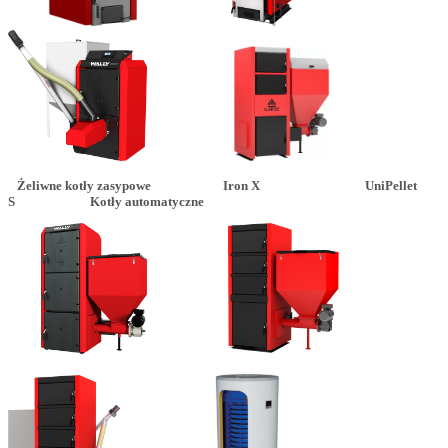
Żeliwne kotły zasypowe Iron X UniPellet
S Kotły automatyczne