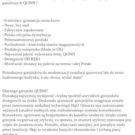
panelowych QUINN !
- 6-miesięcy gwarancja rozruchowa
- Nowe, bez wad
- Fabrycznie zapakowane
- Polska oficjalna dystrybucja
- Pełnowartościowy produkt
- Pochodzenie - końcówka stanów magazynowych
- Produkcja europejska (Made in UK)
- Najwyższa jakość wykonania firmy QUINN
- Dostępność OD RĘKI
- Możliwość dostawy na palecie na terenie całej Polski
Poszukujesz grzejników do modernizacji instalacji grzewczej lub do nowo
budowanego budynku, a nie chcesz wydać dużo?
Dlaczego grzejniki QUINN?
Posiadają najwyższą wydajność cieplną spośród wszystkich grzejników
dostępnych na rynku. Doskonała sprawność grzejników osiągnięta została
przez zastosowanie unikalnej technologii HqO. Oznacza ona zastosowanie
węższych kanałów wodnych oraz rozbudowanego systemu konwektorów.
Konwektory zgrzewane są bezpośrednio do kanałów wodnych, dzięki czemu
grzejnik wygrzewa się szybciej, co sprawia, że również szybciej emitowane jest
ciepło do pomieszczenia. Ponadto, relatywnie mniejszy jest przepływ wody
przez instalację. Daje to wymierne korzyści ekonomiczne i cichszą pracę
instalacji.