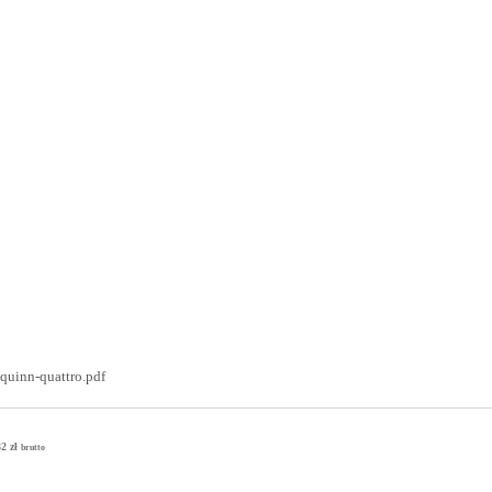
quinn-quattro.pdf
32 zł
brutto