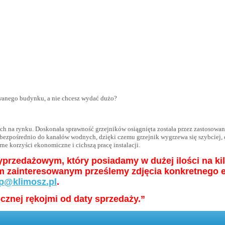
owanego budynku, a nie chcesz wydać dużo?
ch na rynku. Doskonała sprawność grzejników osiągnięta została przez zastosowa
ośrednio do kanałów wodnych, dzięki czemu grzejnik wygrzewa się szybciej, co 
ne korzyści ekonomiczne i cichszą pracę instalacji.
przedażowym, który posiadamy w dużej ilości na kil
om zainteresowanym prześlemy zdjęcia konkretnego 
p@klimosz.pl
.
cznej rękojmi od daty sprzedaży.”