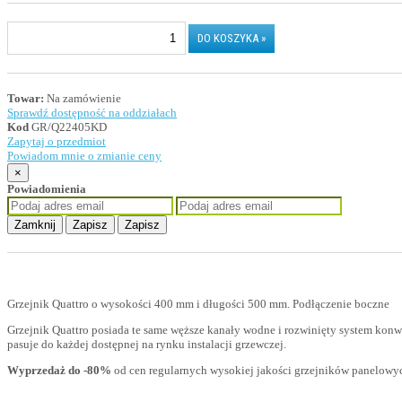
Towar:
Na zamówienie
Sprawdź dostępność na oddziałach
Kod
GR/Q22405KD
Zapytaj o przedmiot
Powiadom mnie o zmianie ceny
×
Powiadomienia
Zamknij
Zapisz
Zapisz
Grzejnik Quattro o wysokości 400 mm i długości 500 mm. Podłączenie boczne
Grzejnik Quattro posiada te same węższe kanały wodne i rozwinięty system konw
pasuje do każdej dostępnej na rynku instalacji grzewczej.
Wyprzedaż do -80%
od cen regularnych wysokiej jakości grzejników panelow