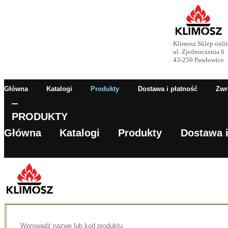
Klimosz Sklep onli
ul. Zjednoczenia 6
43-250 Pawłowice
Główna
Katalogi
Produkty
Dostawa i płatność
Zwr
PRODUKTY
Główna
Katalogi
Produkty
Dostawa i