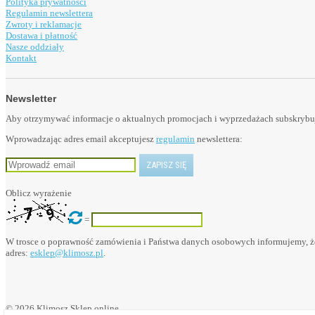
Polityka prywatności
Regulamin newslettera
Zwroty i reklamacje
Dostawa i płatność
Nasze oddziały
Kontakt
Newsletter
Aby otrzymywać informacje o aktualnych promocjach i wyprzedażach subskrybuj 
Wprowadzając adres email akceptujesz
regulamin
newslettera:
Oblicz wyrażenie
=
W trosce o poprawność zamówienia i Państwa danych osobowych informujemy, że
adres:
esklep@klimosz.pl
.
© 2026 Klimosz Sklep online