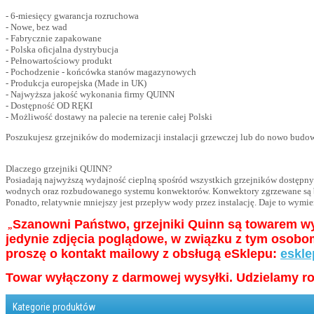
- 6-miesięcy gwarancja rozruchowa
- Nowe, bez wad
- Fabrycznie zapakowane
- Polska oficjalna dystrybucja
- Pełnowartościowy produkt
- Pochodzenie - końcówka stanów magazynowych
- Produkcja europejska (Made in UK)
- Najwyższa jakość wykonania firmy QUINN
- Dostępność OD RĘKI
- Możliwość dostawy na palecie na terenie całej Polski
Poszukujesz grzejników do modernizacji instalacji grzewczej lub do nowo bud
Dlaczego grzejniki QUINN?
Posiadają najwyższą wydajność cieplną spośród wszystkich grzejników dostępny
wodnych oraz rozbudowanego systemu konwektorów. Konwektory zgrzewane są bezp
Ponadto, relatywnie mniejszy jest przepływ wody przez instalację. Daje to wymier
Szanowni Państwo, grzejniki Quinn są towarem wy
„
jedynie zdjęcia poglądowe, w związku z tym osob
proszę o kontakt mailowy z obsługą eSklepu:
eskle
Towar wyłączony z darmowej wysyłki. Udzielamy ro
Kategorie produktów